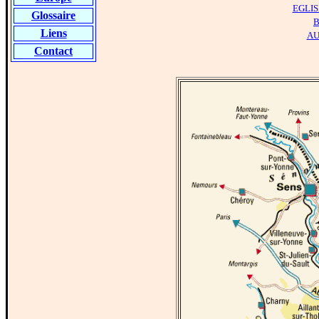
EGLIS
Glossaire
B
Liens
AU
Contact