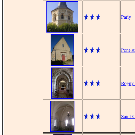
Parly
Pont-s
Rogny-
Saint-