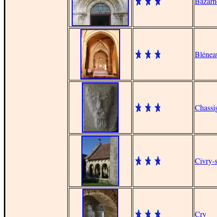
Bazarn
Blénea
Chassi
Civry-s
Cry