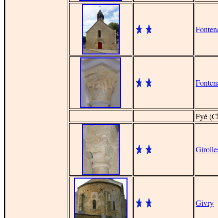
Fonten
Fonten
Fy
é
(Ch
Girolle
Givry