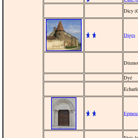
Dicy (
Diges
Dixmo
Dy
é
Echarli
Epineu
Etais-l