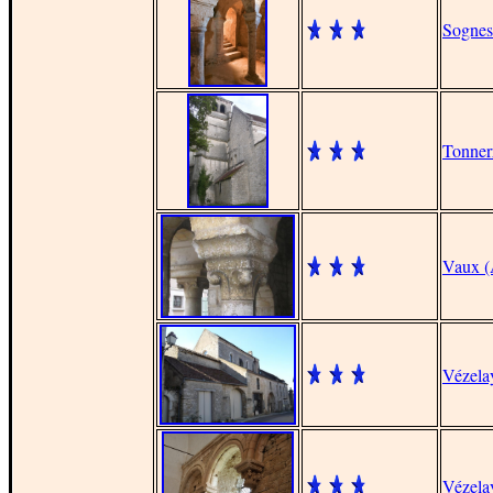
Sognes
Tonner
Vaux (
Vézela
Vézela