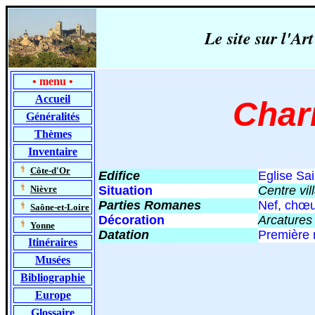
Le site sur l'
•
menu
•
Accueil
Char
Généralités
Thèmes
Inventaire
-
Côte-d'Or
Edifice
Eglise Sai
-
Nièvre
Situation
Centre vil
Parties Romanes
Nef, chœu
-
Saône-et-Loire
Décoration
Arcatures 
-
Yonne
Datation
Première 
Itinéraires
Musées
Bibliographie
Europe
Glossaire