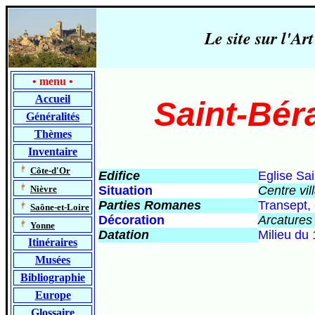
Le site sur l'
•
menu
•
Accueil
Saint-Bér
Généralités
Thèmes
Inventaire
-
Côte-d'Or
Edifice
Eglise Sai
-
Nièvre
Situation
Centre vil
Parties Romanes
Transept,
-
Saône-et-Loire
Décoration
Arcatures
-
Yonne
Datation
Milieu du 
Itinéraires
Musées
Bibliographie
Europe
Glossaire