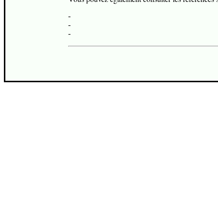
-
-
-