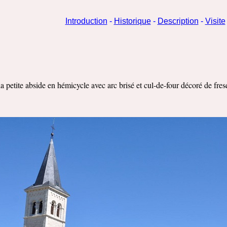
Introduction
-
Historique
-
Description
-
Visite
 la petite abside en hémicycle avec arc brisé et cul-de-four décoré de fre