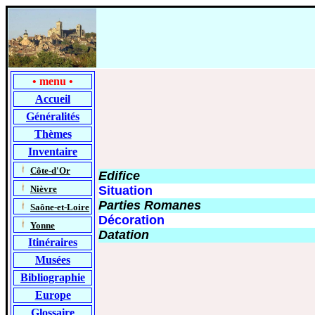
•
menu
•
Accueil
Généralités
Thèmes
Inventaire
-
Côte-d'Or
Edifice
-
Nièvre
Situation
Parties Romanes
-
Saône-et-Loire
Décoration
-
Yonne
Datation
Itinéraires
Musées
Bibliographie
Europe
Glossaire