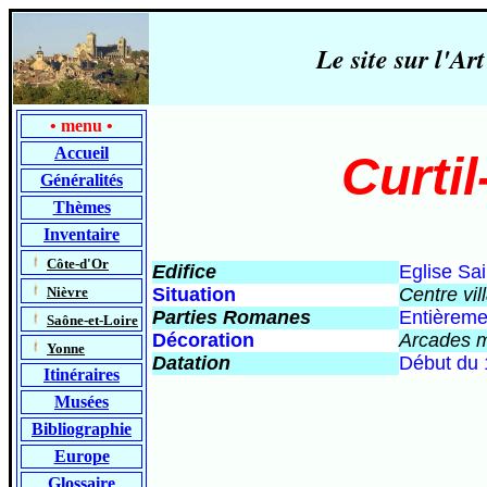
Le site sur l'
•
menu
•
Accueil
Curti
Généralités
Thèmes
Inventaire
-
Côte-d'Or
Edifice
Eglise Sa
-
Nièvre
Situation
Centre vil
Parties Romanes
Entièremen
-
Saône-et-Loire
Décoration
Arcades m
-
Yonne
Datation
D
ébut du 
Itinéraires
Musées
Bibliographie
Europe
Glossaire