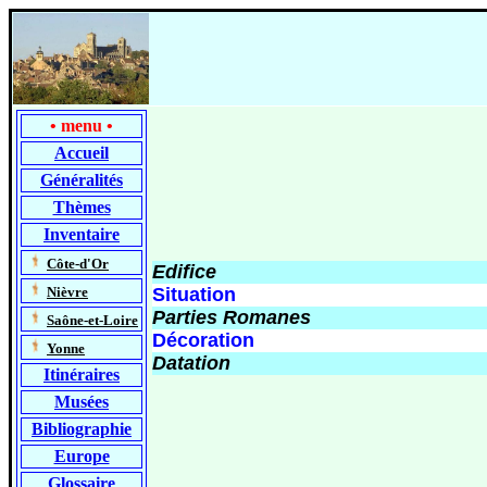
•
menu
•
Accueil
Généralités
Thèmes
Inventaire
-
Côte-d'Or
Edifice
-
Nièvre
Situation
Parties Romanes
-
Saône-et-Loire
Décoration
-
Yonne
Datation
Itinéraires
Musées
Bibliographie
Europe
Glossaire