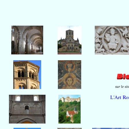
sur le
si
L'Art R